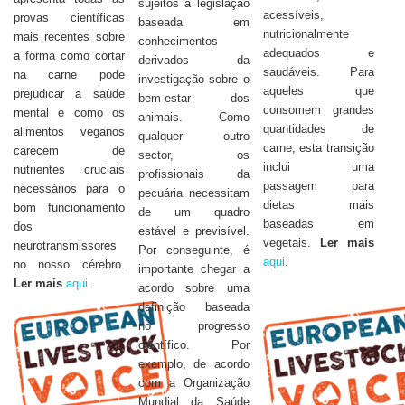
sujeitos a legislação
acessíveis,
provas científicas
baseada em
nutricionalmente
mais recentes sobre
conhecimentos
adequados e
a forma como cortar
derivados da
saudáveis. Para
na carne pode
investigação sobre o
aqueles que
prejudicar a saúde
bem-estar dos
consomem grandes
mental e como os
animais. Como
quantidades de
alimentos veganos
qualquer outro
carne, esta transição
carecem de
sector, os
inclui uma
nutrientes cruciais
profissionais da
passagem para
necessários para o
pecuária necessitam
dietas mais
bom funcionamento
de um quadro
baseadas em
dos
estável e previsível.
vegetais.
Ler mais
neurotransmissores
Por conseguinte, é
aqui
.
no nosso cérebro.
importante chegar a
Ler mais
aqui
.
acordo sobre uma
definição baseada
no progresso
científico. Por
exemplo, de acordo
com a Organização
Mundial da Saúde