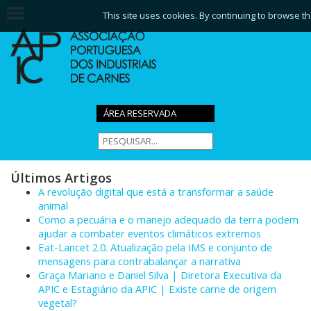
This site uses cookies. By continuing to browse th
ÁREA RESERVADA
Últimos Artigos
A revolução digital que está a transformar a saúde
animal
Como a pecuária e o manejo adequado da terra podem
ajudar a combater eventos climáticos extremos
Eat-Lancet 2.0. Atualização pela IMS e conjunto de
mensagens para contrabalançar a narrativa
Graça Mariano e Daniel Silva | Diretora Executiva da
APIC e Estagiário da APIC | Existe carne de origem
vegetal?