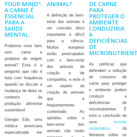
YOUR MIND":
ANIMAL?
DE CARNE
A CARNE É
PARA
ESSENCIAL
PROTEGER O
A definição de bem-
PARA A
AMBIENTE
estar dos animais é
SAÚDE
CONDUZIRIA
um conceito ético
MENTAL
A
importante e difícil
DEFICIÊNCIAS
para a ciência.
DE
Podemos viver bem
Muitos europeus
MICRONUTRIENT
sem carne e
estão preocupados
produtos de origem
com o bem-estar
As políticas que
animal? Esta é a
dos animais de
defendem a redução
pergunta que não é
criação e de
do consumo de
feita com frequência
companhia, e este é
carne para proteger
quando se discute a
um aspeto da
o ambiente podem
mudança de dieta no
criação de animais
conduzir a
contexto da
que é
deficiências de
produção alimentar
frequentemente
micronutrientes. É
sustentável.
contestado. As
esta a conclusão de
opiniões sobre o
Georgia Ede, uma
uma
revisão
bem-estar dos
médica americana
sistemática
da
animais são muito
especializada em
literatura sobre os