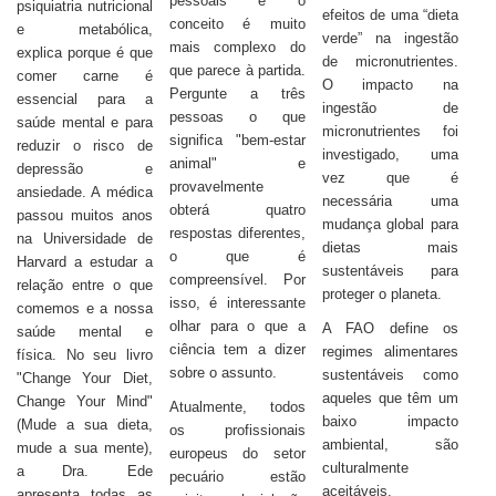
pessoais e o
psiquiatria nutricional
efeitos de uma “dieta
conceito é muito
e metabólica,
verde” na ingestão
mais complexo do
explica porque é que
de micronutrientes.
que parece à partida.
comer carne é
O impacto na
Pergunte a três
essencial para a
ingestão de
pessoas o que
saúde mental e para
micronutrientes foi
significa "bem-estar
reduzir o risco de
investigado, uma
animal" e
depressão e
vez que é
provavelmente
ansiedade. A médica
necessária uma
obterá quatro
passou muitos anos
mudança global para
respostas diferentes,
na Universidade de
dietas mais
o que é
Harvard a estudar a
sustentáveis para
compreensível. Por
relação entre o que
proteger o planeta.
isso, é interessante
comemos e a nossa
olhar para o que a
A FAO define os
saúde mental e
ciência tem a dizer
regimes alimentares
física. No seu livro
sobre o assunto.
sustentáveis como
"Change Your Diet,
aqueles que têm um
Change Your Mind"
Atualmente, todos
baixo impacto
(Mude a sua dieta,
os profissionais
ambiental, são
mude a sua mente),
europeus do setor
culturalmente
a Dra. Ede
pecuário estão
aceitáveis,
apresenta todas as