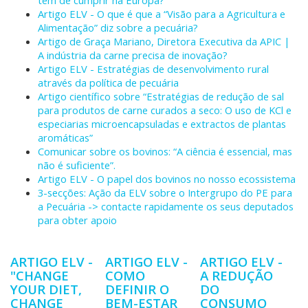
têm de cumprir na Europa?
Artigo ELV - O que é que a “Visão para a Agricultura e
Alimentação” diz sobre a pecuária?
Artigo de Graça Mariano, Diretora Executiva da APIC |
A indústria da carne precisa de inovação?
Artigo ELV - Estratégias de desenvolvimento rural
através da política de pecuária
Artigo científico sobre “Estratégias de redução de sal
para produtos de carne curados a seco: O uso de KCl e
especiarias microencapsuladas e extractos de plantas
aromáticas”
Comunicar sobre os bovinos: “A ciência é essencial, mas
não é suficiente”.
Artigo ELV - O papel dos bovinos no nosso ecossistema
3-secções: Ação da ELV sobre o Intergrupo do PE para
a Pecuária -> contacte rapidamente os seus deputados
para obter apoio
ARTIGO ELV -
ARTIGO ELV -
ARTIGO ELV -
"CHANGE
COMO
A REDUÇÃO
YOUR DIET,
DEFINIR O
DO
CHANGE
BEM-ESTAR
CONSUMO