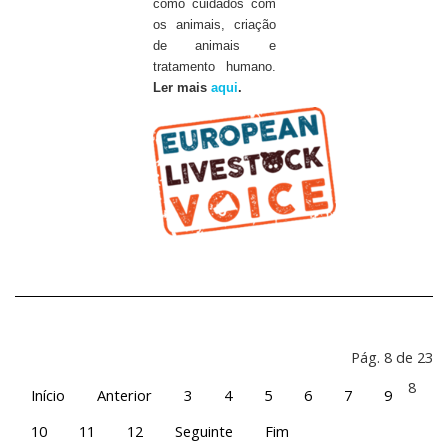
como cuidados com
os animais, criação
de animais e
tratamento humano.
Ler mais
aqui
.
Pág. 8 de 23
8
Início
Anterior
3
4
5
6
7
9
10
11
12
Seguinte
Fim