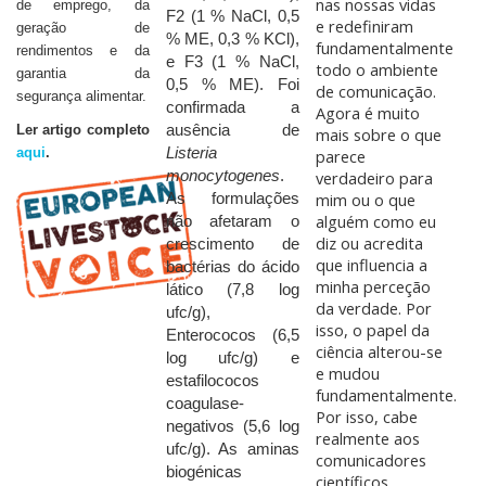
nas nossas vidas
de emprego, da
F2 (1 % NaCl, 0,5
e redefiniram
geração de
% ME, 0,3 % KCl),
fundamentalmente
rendimentos e da
e F3 (1 % NaCl,
todo o ambiente
garantia da
0,5 % ME). Foi
de comunicação.
segurança alimentar.
confirmada a
Agora é muito
Ler artigo completo
ausência de
mais sobre o que
aqui
.
Listeria
parece
monocytogenes
.
verdadeiro para
mim ou o que
As formulações
alguém como eu
não afetaram o
diz ou acredita
crescimento de
que influencia a
bactérias do ácido
minha perceção
lático (7,8 log
da verdade. Por
ufc/g),
isso, o papel da
Enterococos (6,5
ciência alterou-se
log ufc/g) e
e mudou
estafilococos
fundamentalmente.
coagulase-
Por isso, cabe
negativos (5,6 log
realmente aos
ufc/g). As aminas
comunicadores
biogénicas
científicos