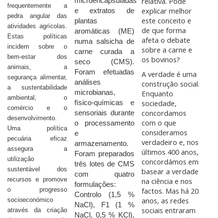
relativa. Pode
microencapsuladas
frequentemente a
explicar melhor
e extratos de
pedra angular das
este conceito e
plantas
atividades agrícolas.
de que forma
aromáticas (ME)
Estas políticas
afeta o debate
numa salsicha de
incidem sobre o
sobre a carne e
carne curada a
bem-estar dos
os bovinos?
seco (CMS).
animais, a
Foram efetuadas
A verdade é uma
segurança alimentar,
análises
construção social.
a sustentabilidade
microbianas,
Enquanto
ambiental, o
sociedade,
físico-químicas e
comércio e o
concordamos
sensoriais durante
desenvolvimento.
com o que
o processamento
Uma política
consideramos
e
pecuária eficaz
verdadeiro e, nos
armazenamento.
assegura a
últimos 400 anos,
Foram preparados
utilização
concordámos em
três lotes de CMS
sustentável dos
basear a verdade
com quatro
recursos e promove
na ciência e nos
formulações:
o progresso
factos. Mas há 20
Controlo (1,5 %
anos, as redes
socioeconómico
NaCl), F1 (1 %
sociais entraram
através da criação
NaCl, 0,5 % KCl),