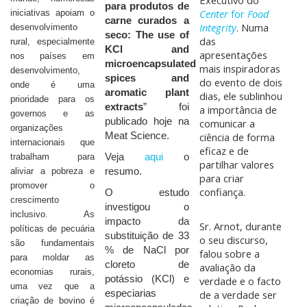
Executivo do
para produtos de
Center
for
Food
iniciativas apoiam o
carne curados a
Integrity
. Numa
desenvolvimento
seco: The use of
das
rural, especialmente
KCl and
apresentações
nos países em
microencapsulated
mais inspiradoras
desenvolvimento,
spices and
do evento de dois
onde é uma
aromatic plant
dias, ele sublinhou
prioridade para os
extracts
” foi
a importância de
governos e as
publicado hoje na
comunicar a
organizações
Meat Science.
ciência de forma
internacionais que
eficaz e de
trabalham para
Veja
aqui
o
partilhar valores
aliviar a pobreza e
resumo.
para criar
promover o
confiança.
O estudo
crescimento
investigou o
inclusivo. As
impacto da
Sr. Arnot, durante
políticas de pecuária
substituição de 33
o seu discurso,
são fundamentais
% de NaCl por
falou sobre a
para moldar as
cloreto de
avaliação da
economias rurais,
potássio (KCl) e
verdade e o facto
uma vez que a
especiarias
de a verdade ser
criação de bovino é