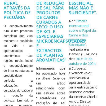
RURAL
DE REDUÇÃO
ESSENCIAL,
ATRAVÉS DA
DE SAL PARA
MAS NÃO É
POLÍTICA DE
PRODUTOS
SUFICIENTE”.
PECUÁRIA
DE CARNE
Na “
Cimeira
CURADOS A
Internacional
SECO: O USO
O desenvolvimento
sobre o Papel da
DE KCL E
rural é um processo
Carne e dos
ESPECIARIAS
complexo que visa
bovinos na
MICROENCAPSULADAS
melhorar a qualidade
Sociedade
”,
E
de vida e as
realizada em
EXTRACTOS
oportunidades
Denver (EUA) nos
DE PLANTAS
económicas das
dias
30 e 31 de
AROMÁTICAS”
regiões rurais. Inclui
outubro de 2024
,
o desenvolvimento
a
European
Informamos que
de infra estruturas, a
Livestock Voice
foi publicado hoje
produtividade
aproveitou a
na
Meat Science
agrícola, a
oportunidade
um artigo
educação, os
para entrevistar o
relacionado com
cuidados de saúde e
primeiro orador
um estudo sobre
a redução da
da cimeira: Charlie
“
Estratégias de
pobreza. Em todo o
Arnot, Diretor
redução de sal
mundo, numerosas