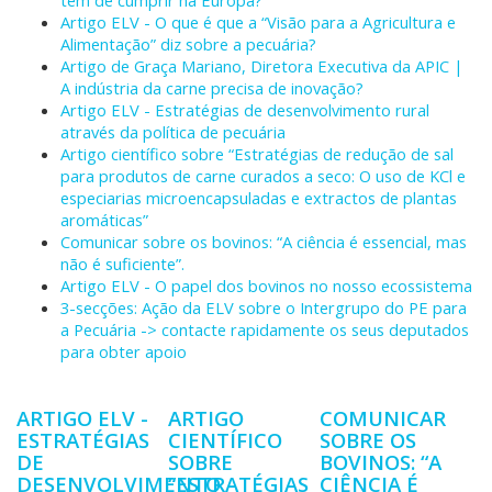
têm de cumprir na Europa?
Artigo ELV - O que é que a “Visão para a Agricultura e
Alimentação” diz sobre a pecuária?
Artigo de Graça Mariano, Diretora Executiva da APIC |
A indústria da carne precisa de inovação?
Artigo ELV - Estratégias de desenvolvimento rural
através da política de pecuária
Artigo científico sobre “Estratégias de redução de sal
para produtos de carne curados a seco: O uso de KCl e
especiarias microencapsuladas e extractos de plantas
aromáticas”
Comunicar sobre os bovinos: “A ciência é essencial, mas
não é suficiente”.
Artigo ELV - O papel dos bovinos no nosso ecossistema
3-secções: Ação da ELV sobre o Intergrupo do PE para
a Pecuária -> contacte rapidamente os seus deputados
para obter apoio
ARTIGO ELV -
ARTIGO
COMUNICAR
ESTRATÉGIAS
CIENTÍFICO
SOBRE OS
DE
SOBRE
BOVINOS: “A
DESENVOLVIMENTO
“ESTRATÉGIAS
CIÊNCIA É