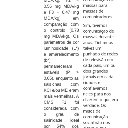
MDA/kg, F2 =
massas para
0,56 mg MDA/kg
massas de
e F3 = 0,47 mg
comunicadores...
MDA/kg) em
comparação com
Sim, tivemos
o controlo (0,78
comunicação de
massas durante
mg MDA/kg). Os
anos. Tínhamos
parâmetros de cor
talvez um
luminosidade (L*)
punhado de redes
e amarelecimento
de televisão em
(b*)
cada país, um ou
permaneceram
dois grandes
estáveis (P >
jornais em cada
0,05), enquanto as
cidade, e
salsichas com
confiávamos
KCl e/ou ME eram
neles para nos
mais vermelhas. A
dizerem o que era
CMS F1 foi
verdade. Os
considerada com
meios de
o grau de
comunicação
salinidade ideal
social não nos
por 54% dos