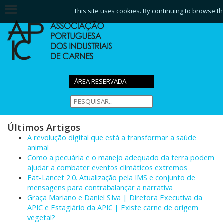
This site uses cookies. By continuing to browse th
ÁREA RESERVADA
Últimos Artigos
A revolução digital que está a transformar a saúde
animal
Como a pecuária e o manejo adequado da terra podem
ajudar a combater eventos climáticos extremos
Eat-Lancet 2.0. Atualização pela IMS e conjunto de
mensagens para contrabalançar a narrativa
Graça Mariano e Daniel Silva | Diretora Executiva da
APIC e Estagiário da APIC | Existe carne de origem
vegetal?