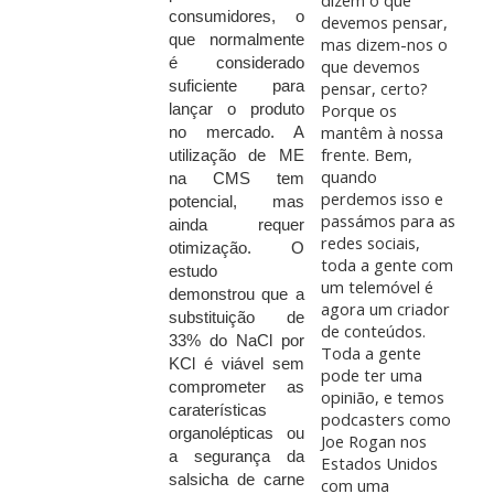
dizem o que
consumidores, o
devemos pensar,
que normalmente
mas dizem-nos o
é considerado
que devemos
suficiente para
pensar, certo?
Porque os
lançar o produto
mantêm à nossa
no mercado. A
frente. Bem,
utilização de ME
quando
na CMS tem
perdemos isso e
potencial, mas
passámos para as
ainda requer
redes sociais,
otimização. O
toda a gente com
estudo
um telemóvel é
demonstrou que a
agora um criador
substituição de
de conteúdos.
33% do NaCl por
Toda a gente
KCl é viável sem
pode ter uma
comprometer as
opinião, e temos
caraterísticas
podcasters como
organolépticas ou
Joe Rogan nos
a segurança da
Estados Unidos
salsicha de carne
com uma