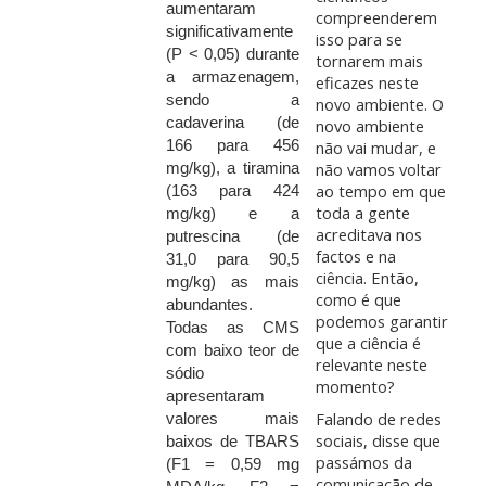
aumentaram
compreenderem
significativamente
isso para se
(P < 0,05) durante
tornarem mais
a armazenagem,
eficazes neste
sendo a
novo ambiente. O
cadaverina (de
novo ambiente
166 para 456
não vai mudar, e
não vamos voltar
mg/kg), a tiramina
ao tempo em que
(163 para 424
toda a gente
mg/kg) e a
acreditava nos
putrescina (de
factos e na
31,0 para 90,5
ciência. Então,
mg/kg) as mais
como é que
abundantes.
podemos garantir
Todas as CMS
que a ciência é
com baixo teor de
relevante neste
sódio
momento?
apresentaram
Falando de redes
valores mais
sociais, disse que
baixos de TBARS
passámos da
(F1 = 0,59 mg
comunicação de