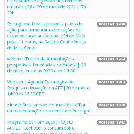
Os produtos e a gestão dos recursos
naturais |26 a 29 de maio de 2021|17h -
20h
Portuguese Meat apresenta plano de
Acessos: 1900
ação para aumentar exportações de
carne de raças autóctones|24 de Maio,
pelas 11 horas, na Sala de Conferências
do Mira Center
webinar “Futuro da Alimentação –
Acessos: 1964
perspetivas, tendências, caminhos”| 20
de maio, entre as 9h30 e as 11h00
Webinar| Agenda Estratégica de
Acessos: 1914
Pesquisa e Inovação da AFT|20 de maio|
14:00 às 15:30 CET
Mundo Rural une-se em manifesto “Por
Acessos: 1839
uma alimentação consciente em Portugal”
Programa de Formação|Projeto
Acessos: 1942
AHFES|Conhecer o consumidor e
compreender o mercado|11 de maio de