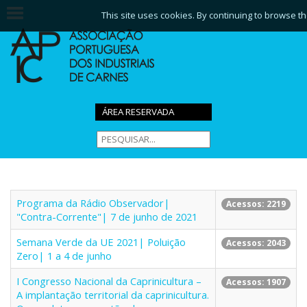
This site uses cookies. By continuing to browse th
ÁREA RESERVADA
Programa da Rádio Observador|
Acessos: 2219
"Contra-Corrente"| 7 de junho de 2021
Semana Verde da UE 2021| Poluição
Acessos: 2043
Zero| 1 a 4 de junho
I Congresso Nacional da Caprinicultura –
Acessos: 1907
A implantação territorial da caprinicultura.