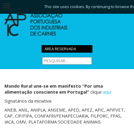
This site uses cookies. By continuing to browse th
ÁREA RESERVADA
Mundo Rural une-se em manifesto “Por uma
alimentação consciente em Portugal”
clique
aqui
Signatários da iniciativa:
ANEB, ANIL, ANIPLA, ANSEME, APED, APEZ, APIC, APIFVET,
CAP, CIP/FIPA, CONFAFRI/FENAPECUARIA, FILPORC, FPAS,
IACA, OMV, PLATAFORMA SOCIEDADE ANIMAIS