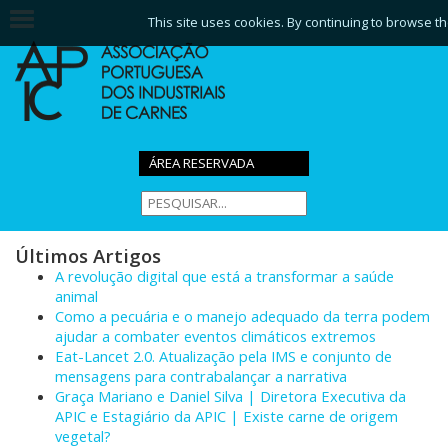
This site uses cookies. By continuing to browse th
ÁREA RESERVADA
Últimos Artigos
A revolução digital que está a transformar a saúde
animal
Como a pecuária e o manejo adequado da terra podem
ajudar a combater eventos climáticos extremos
Eat-Lancet 2.0. Atualização pela IMS e conjunto de
mensagens para contrabalançar a narrativa
Graça Mariano e Daniel Silva | Diretora Executiva da
APIC e Estagiário da APIC | Existe carne de origem
vegetal?