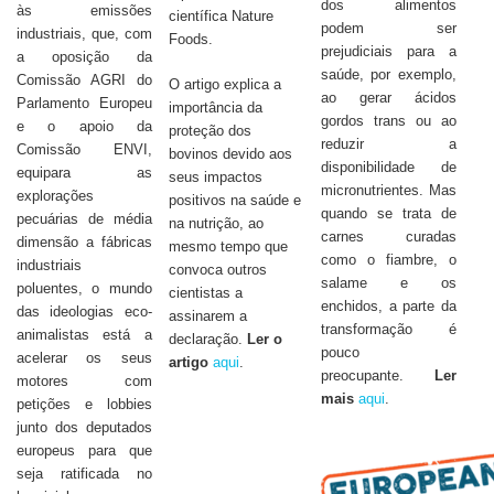
dos alimentos
às emissões
científica Nature
podem ser
industriais, que, com
Foods.
prejudiciais para a
a oposição da
saúde, por exemplo,
Comissão AGRI do
O artigo explica a
ao gerar ácidos
Parlamento Europeu
importância da
gordos trans ou ao
e o apoio da
proteção dos
reduzir a
Comissão ENVI,
bovinos devido aos
disponibilidade de
equipara as
seus impactos
micronutrientes. Mas
explorações
positivos na saúde e
quando se trata de
pecuárias de média
na nutrição, ao
carnes curadas
dimensão a fábricas
mesmo tempo que
como o fiambre, o
industriais
convoca outros
salame e os
poluentes, o mundo
cientistas a
enchidos, a parte da
das ideologias eco-
assinarem a
transformação é
animalistas está a
declaração.
Ler o
pouco
acelerar os seus
artigo
aqui
.
preocupante.
Ler
motores com
mais
aqui
.
petições e lobbies
junto dos deputados
europeus para que
seja ratificada no