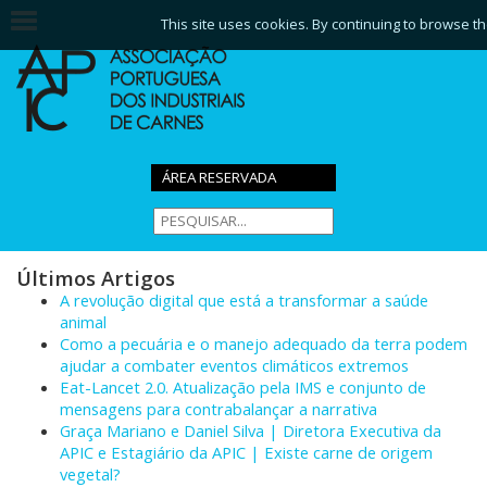
This site uses cookies. By continuing to browse th
ÁREA RESERVADA
Últimos Artigos
A revolução digital que está a transformar a saúde
animal
Como a pecuária e o manejo adequado da terra podem
ajudar a combater eventos climáticos extremos
Eat-Lancet 2.0. Atualização pela IMS e conjunto de
mensagens para contrabalançar a narrativa
Graça Mariano e Daniel Silva | Diretora Executiva da
APIC e Estagiário da APIC | Existe carne de origem
vegetal?