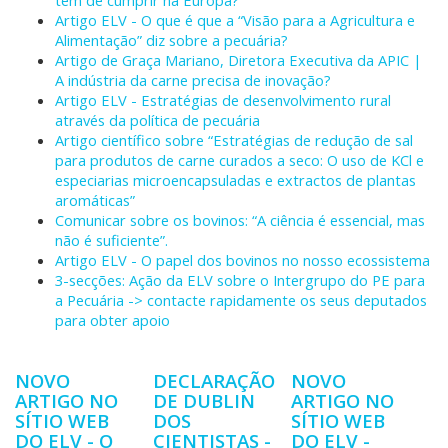
têm de cumprir na Europa?
Artigo ELV - O que é que a “Visão para a Agricultura e
Alimentação” diz sobre a pecuária?
Artigo de Graça Mariano, Diretora Executiva da APIC |
A indústria da carne precisa de inovação?
Artigo ELV - Estratégias de desenvolvimento rural
através da política de pecuária
Artigo científico sobre “Estratégias de redução de sal
para produtos de carne curados a seco: O uso de KCl e
especiarias microencapsuladas e extractos de plantas
aromáticas”
Comunicar sobre os bovinos: “A ciência é essencial, mas
não é suficiente”.
Artigo ELV - O papel dos bovinos no nosso ecossistema
3-secções: Ação da ELV sobre o Intergrupo do PE para
a Pecuária -> contacte rapidamente os seus deputados
para obter apoio
NOVO
DECLARAÇÃO
NOVO
ARTIGO NO
DE DUBLIN
ARTIGO NO
SÍTIO WEB
DOS
SÍTIO WEB
DO ELV - O
CIENTISTAS -
DO ELV -