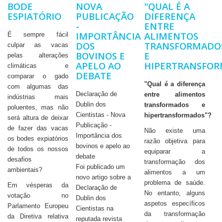
BODE
NOVA
"QUAL É A
ESPIATÓRIO
PUBLICAÇÃO
DIFERENÇA
-
ENTRE
IMPORTÂNCIA
ALIMENTOS
É sempre fácil
DOS
TRANSFORMADO
culpar as vacas
BOVINOS E
E
pelas alterações
APELO AO
HIPERTRANSFOR
climáticas e
DEBATE
comparar o gado
"Qual é a diferença
com algumas das
Declaração de
entre alimentos
indústrias mais
Dublin dos
transformados e
poluentes, mas não
Cientistas - Nova
hipertransformados"?
será altura de deixar
Publicação -
de fazer das vacas
Não existe uma
Importância dos
os bodes expiatórios
razão objetiva para
bovinos e apelo ao
de todos os nossos
equiparar a
debate
desafios
transformação dos
Foi publicado um
ambientais?
alimentos a um
novo artigo sobre a
problema de saúde.
Em vésperas da
Declaração de
No entanto, alguns
votação no
Dublin dos
aspetos específicos
Parlamento Europeu
Cientistas na
da transformação
da Diretiva relativa
reputada revista