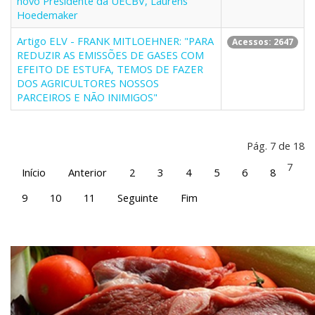
novo Presidente da UECBV, Laurens
Hoedemaker
Artigo ELV - FRANK MITLOEHNER: "PARA
Acessos: 2647
REDUZIR AS EMISSÕES DE GASES COM
EFEITO DE ESTUFA, TEMOS DE FAZER
DOS AGRICULTORES NOSSOS
PARCEIROS E NÃO INIMIGOS"
Pág. 7 de 18
7
Início
Anterior
2
3
4
5
6
8
9
10
11
Seguinte
Fim