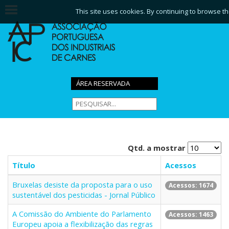
This site uses cookies. By continuing to browse th
ÁREA RESERVADA
Qtd. a mostrar
Título
Acessos
Bruxelas desiste da proposta para o uso
Acessos: 1674
sustentável dos pesticidas - Jornal Público
A Comissão do Ambiente do Parlamento
Acessos: 1463
Europeu apoia a flexibilização das regras