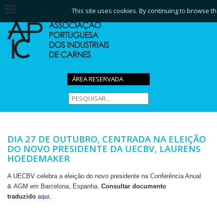
This site uses cookies. By continuing to browse th
ÁREA RESERVADA
DIA 27 DE OUTUBRO, CENTRADA NA ELEIÇÃO
DO NOVO PRESIDENTE DA UECBV, LAURENS
HOEDEMAKER
A UECBV celebra a eleição do novo presidente na Conferência Anual
& AGM em Barcelona, Espanha.
Consultar documento
traduzido
.
aqui