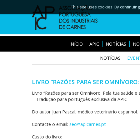
This site uses cookies. By continuing
INÍCIO
APIC
NOTÍCIAS
NO
NOTÍCIAS
EVEN
LIVRO “RAZÕES PARA SER OMNÍVORO:
Livro “Razões para ser Omnívoro: Pela tua saúde e 
– Tradução para português exclusiva da APIC
Do autor Juan Pascal, médico veterinário espanhol.
Contacte o email:
sec@apicarnes.pt
Custo do livro: