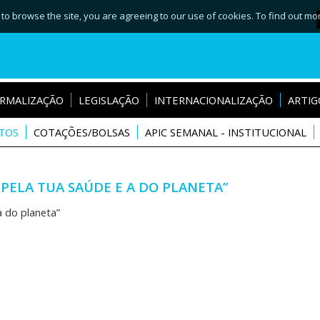
 to browse the site, you are agreeing to our use of cookies. To find out mo
RMALIZAÇÃO
LEGISLAÇÃO
INTERNACIONALIZAÇÃO
ARTIG
TOS
COTAÇÕES/BOLSAS
APIC SEMANAL - INSTITUCIONAL
 PELA TUA SAÚDE E A DO PLANETA”
a do planeta”