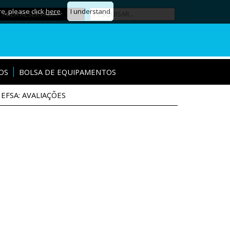
re, please click
here
.
I understand
ÁREA RESERVADA
OS
BOLSA DE EQUIPAMENTOS
EFSA: AVALIAÇÕES