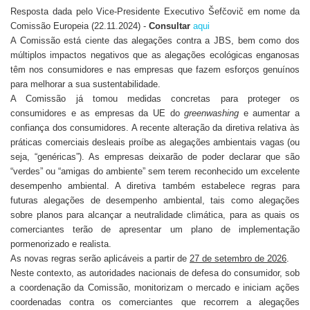
Resposta dada pelo Vice-Presidente Executivo Šefčovič em nome da
Comissão Europeia (22.11.2024) -
Consultar
aqui
A Comissão está ciente das alegações contra a JBS, bem como dos
múltiplos impactos negativos que as alegações ecológicas enganosas
têm nos consumidores e nas empresas que fazem esforços genuínos
para melhorar a sua sustentabilidade.
A Comissão já tomou medidas concretas para proteger os
consumidores e as empresas da UE do
greenwashing
e aumentar a
confiança dos consumidores. A recente alteração da diretiva relativa às
práticas comerciais desleais proíbe as alegações ambientais vagas (ou
seja, “genéricas”). As empresas deixarão de poder declarar que são
“verdes” ou “amigas do ambiente” sem terem reconhecido um excelente
desempenho ambiental. A diretiva também estabelece regras para
futuras alegações de desempenho ambiental, tais como alegações
sobre planos para alcançar a neutralidade climática, para as quais os
comerciantes terão de apresentar um plano de implementação
pormenorizado e realista.
As novas regras serão aplicáveis a partir de
27 de setembro de 2026
.
Neste contexto, as autoridades nacionais de defesa do consumidor, sob
a coordenação da Comissão, monitorizam o mercado e iniciam ações
coordenadas contra os comerciantes que recorrem a alegações