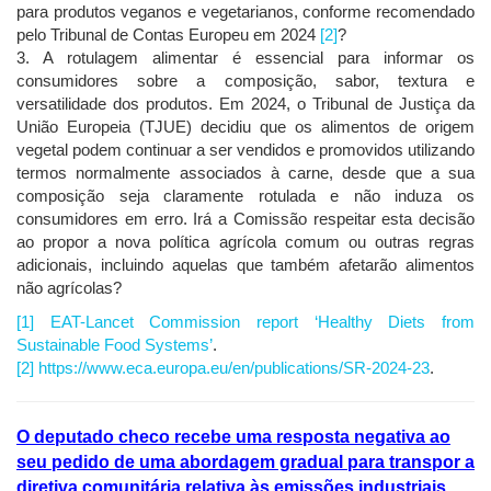
para produtos veganos e vegetarianos, conforme recomendado
pelo Tribunal de Contas Europeu em 2024
[2]
?
3. A rotulagem alimentar é essencial para informar os
consumidores sobre a composição, sabor, textura e
versatilidade dos produtos. Em 2024, o Tribunal de Justiça da
União Europeia (TJUE) decidiu que os alimentos de origem
vegetal podem continuar a ser vendidos e promovidos utilizando
termos normalmente associados à carne, desde que a sua
composição seja claramente rotulada e não induza os
consumidores em erro. Irá a Comissão respeitar esta decisão
ao propor a nova política agrícola comum ou outras regras
adicionais, incluindo aquelas que também afetarão alimentos
não agrícolas?
[1] EAT-Lancet Commission report ‘Healthy Diets from
Sustainable Food Systems’
.
[2] https://www.eca.europa.eu/en/publications/SR-2024-23
.
O deputado checo recebe uma resposta negativa ao
seu pedido de uma abordagem gradual para transpor a
diretiva comunitária relativa às emissões industriais