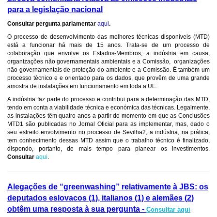
para a legislação nacional
Consultar pergunta parlamentar
aqui
.
O processo de desenvolvimento das melhores técnicas disponíveis (MTD)
está a funcionar há mais de 15 anos. Trata-se de um processo de
colaboração que envolve os Estados-Membros, a indústria em causa,
organizações não governamentais ambientais e a Comissão, organizações
não governamentais de proteção do ambiente e a Comissão. É também um
processo técnico e e orientado para os dados, que provêm de uma grande
amostra de instalações em funcionamento em toda a UE.
A indústria faz parte do processo e contribui para a determinação das MTD,
tendo em conta a viabilidade técnica e económica das técnicas. Legalmente,
as instalações têm quatro anos a partir do momento em que as Conclusões
MTD1 são publicadas no Jornal Oficial para as implementar, mas, dado o
seu estreito envolvimento no processo de Sevilha2, a indústria, na prática,
tem conhecimento dessas MTD assim que o trabalho técnico é finalizado,
dispondo, portanto, de mais tempo para planear os investimentos.
Consultar
aqui
.
Alegações de “greenwashing” relativamente à JBS: os
deputados eslovacos (1), italianos (1) e alemães (2)
obtêm uma resposta à sua pergunta -
Consultar aqui