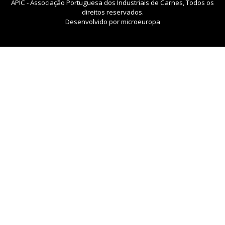
APIC - Associação Portuguesa dos Industriais de Carnes, Todos os
direitos reservados.
Desenvolvido por
microeuropa