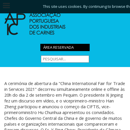
This site uses cookies. By continuing to browse th
ÁREA RESERVADA
A cerimónia de abertura da "China International Fair for Trade
in Services 2021" decorreu simultaneamente online e offline às
20h do dia 2 de setembro em Pequim. O presidente Xi Jinping
fez um discurso em vídeo, e o viceprimeiro-ministro Han
Zheng participou e anunciou o começo da CIFTIS, vice-
primeiroministro Hu Chunhua apresentou os convidados.
Chefes do Governo Central da China e de governo de muitos
países e organizações internacionais que compareceram e
fizeram discursos. O Sr. Y Ping Chow, Presidente da Câmara