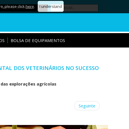
re, please click
here
.
I understand
ÁREA RESERVADA
OS
BOLSA DE EQUIPAMENTOS
TAL DOS VETERINÁRIOS NO SUCESSO
 das explorações agrícolas
Seguinte