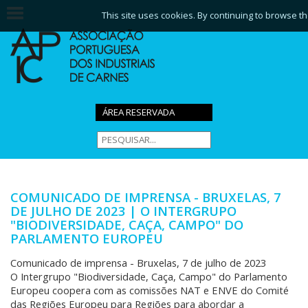
This site uses cookies. By continuing to browse th
ÁREA RESERVADA
COMUNICADO DE IMPRENSA - BRUXELAS, 7
DE JULHO DE 2023 | O INTERGRUPO
"BIODIVERSIDADE, CAÇA, CAMPO" DO
PARLAMENTO EUROPEU
Comunicado de imprensa - Bruxelas, 7 de julho de 2023
O Intergrupo "Biodiversidade, Caça, Campo" do Parlamento
Europeu coopera com as comissões NAT e ENVE do Comité
das Regiões Europeu para Regiões para abordar a