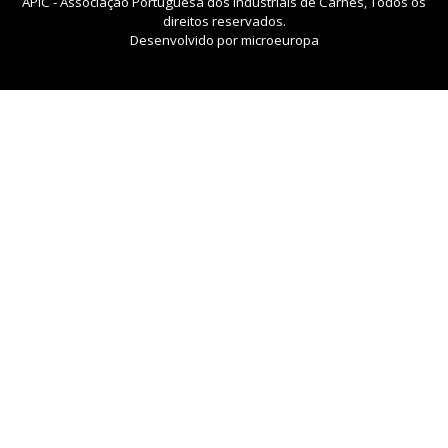
APIC - Associação Portuguesa dos Industriais de Carnes, Todos os
direitos reservados.
Desenvolvido por
microeuropa